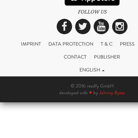
FOLLOW US
Facebook
Twitter
YouTub
Ins
IMPRINT
DATA PROTECTION
T & C
PRESS
CONTACT
PUBLISHER
ENGLISH
© 2016 readfy GmbH
developed with
♥
by
Johnny Bytes