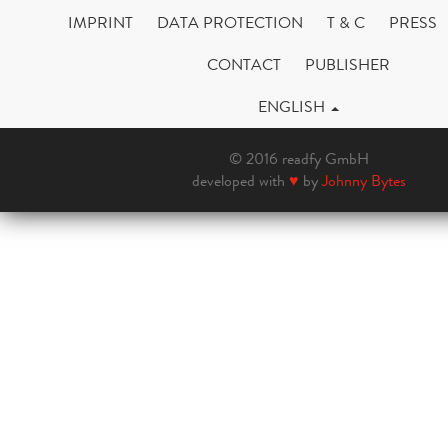
IMPRINT
DATA PROTECTION
T & C
PRESS
CONTACT
PUBLISHER
ENGLISH
© 2016 readfy GmbH
developed with
♥
by
Johnny Bytes