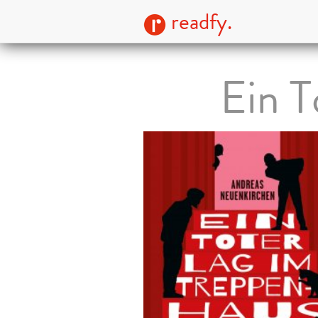
readfy.
Ein T