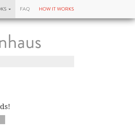
OKS
FAQ
HOW IT WORKS
enhaus
ds!