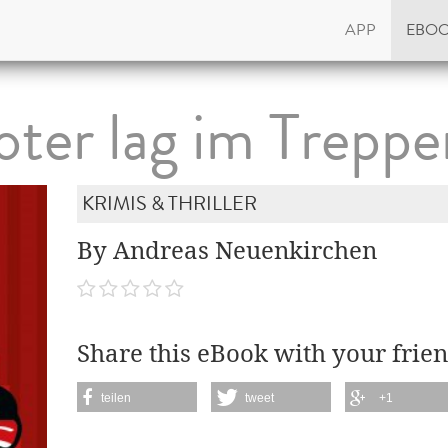
APP
EBO
oter lag im Trepp
KRIMIS & THRILLER
By Andreas Neuenkirchen
Share this eBook with your frien
teilen
tweet
+1