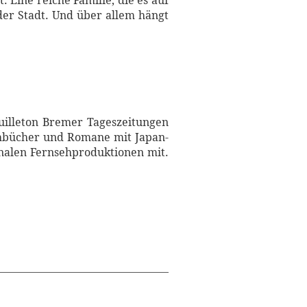
. Eine reiche Familie, die es auf
der Stadt. Und über allem hängt
euilleton Bremer Tageszeitungen
chbücher und Romane mit Japan-
onalen Fernsehproduktionen mit.