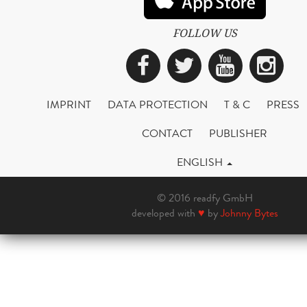
FOLLOW US
Facebook
Twitter
YouTub
Ins
IMPRINT
DATA PROTECTION
T & C
PRESS
CONTACT
PUBLISHER
ENGLISH
© 2016 readfy GmbH
developed with
♥
by
Johnny Bytes