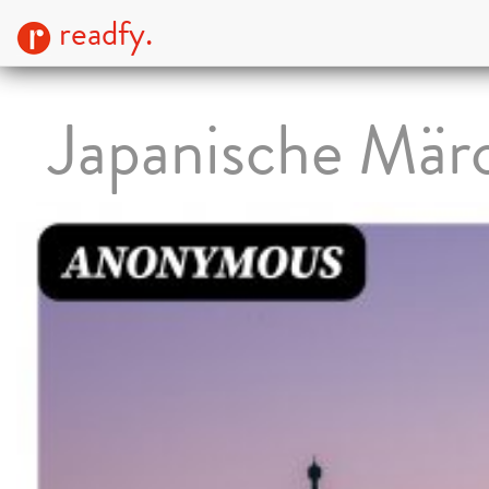
readfy.
Japanische Mär