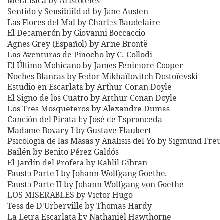
Metafísica by Aristóteles
Sentido y Sensibiildad by Jane Austen
Las Flores del Mal by Charles Baudelaire
El Decamerón by Giovanni Boccaccio
Agnes Grey (Español) by Anne Brontë
Las Aventuras de Pinocho by C. Collodi
El Último Mohicano by James Fenimore Cooper
Noches Blancas by Fedor Mikhaïlovitch Dostoïevski
Estudio en Escarlata by Arthur Conan Doyle
El Signo de los Cuatro by Arthur Conan Doyle
Los Tres Mosqueteros by Alexandre Dumas
Canción del Pirata by José de Espronceda
Madame Bovary I by Gustave Flaubert
Psicología de las Masas y Análisis del Yo by Sigmund Fre
Bailén by Benito Pérez Galdós
El Jardín del Profeta by Kahlil Gibran
Fausto Parte I by Johann Wolfgang Goethe.
Fausto Parte II by Johann Wolfgang von Goethe
LOS MISERABLES by Victor Hugo
Tess de D'Urberville by Thomas Hardy
La Letra Escarlata by Nathaniel Hawthorne