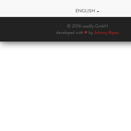
ENGLISH
© 2016 readfy GmbH
developed with
♥
by
Johnny Bytes