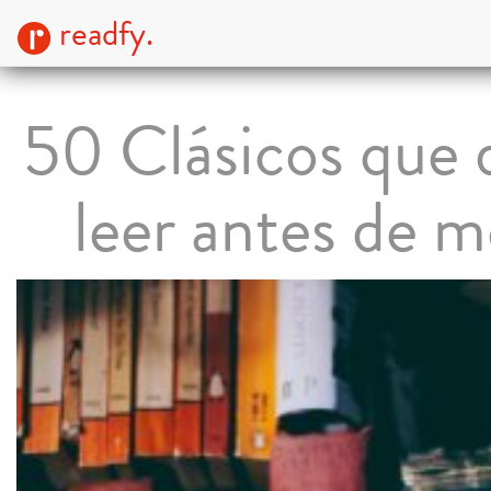
readfy.
50 Clásicos que 
leer antes de m