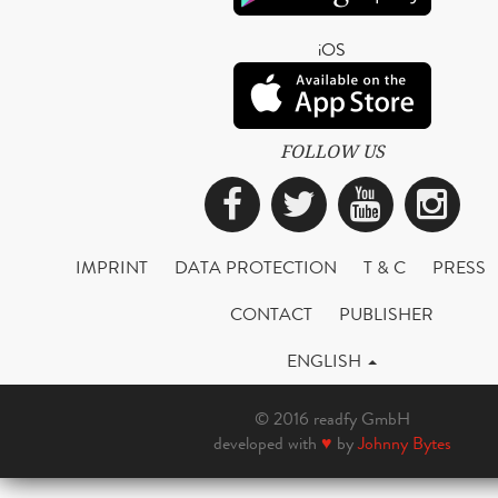
iOS
FOLLOW US
Facebook
Twitter
YouTub
Ins
IMPRINT
DATA PROTECTION
T & C
PRESS
CONTACT
PUBLISHER
ENGLISH
© 2016 readfy GmbH
developed with
♥
by
Johnny Bytes