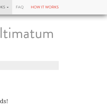
OKS
FAQ
HOW IT WORKS
Ultimatum
ds!