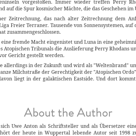
rneninseln vorgestoßen. Immer wieder treffen Perry R
und auf die Spur kosmischer Mächte, die das Geschehen im
her Zeitrechnung, das nach alter Zeitrechnung dem Anf
r Liga Freier Terraner. Tausende von Sonnensystemen, auf
taat zusammengeschlossen.
eine fremde Macht eingenistet und Luna in eine geheimnis
Atopischen Tribunals die Auslieferung Perry Rhodans und 
or Gericht gestellt werden.
e allerdings in der Zukunft und wird als "Weltenbrand" u
anze Milchstraße der Gerechtigkeit der "Atopischen Ordo"
 davon liegt in der galaktischen Eastside. Und dort k
About the Author
 sich Uwe Anton als Schriftsteller und als Übersetzer 
ehört der heute in Wuppertal lebende Autor seit 199