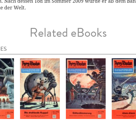
m. Nach dessen Tod im Sommer 2009 wurde er ab dem Ban
ie der Welt.
Related eBooks
IES