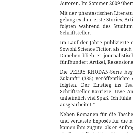
Autoren. Im Sommer 2009 überna
Mit der phantastischen Literat
gelang es ihm, erste Stories, A
folgten während des Studiums
Schriftsteller.
Im Lauf der Jahre publizierte
Sowohl Science Fiction als auc
Daneben blieb er journalistisc
fünfhundert Artikel, Rezension
Die PERRY RHODAN-Serie beglei
Zukunft" (385) veröffentlich
folgten. Der Einstieg ins T
Schriftsteller-Karriere. Uwe
unheimlich viel Spaß. Ich fühl
ausgearbeitet."
Neben Romanen für die Tasche
und verfasste Exposés für die
kamen ihm zugute, als er Anfa