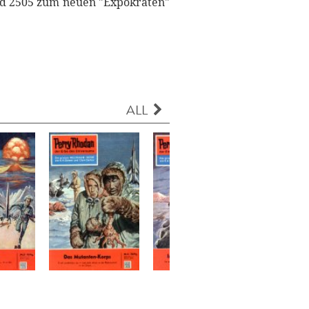
d 2505 zum neuen "Expokraten"
ALL