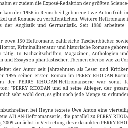
hm er zudem die Exposé-Redaktion der größten Science-F
ur kam der 1956 in Remscheid geborene Uwe Anton früh in 
rtikel und Romane zu veröffentlichen. Weitere Heftromane
 der Anglistik und Germanistik. Seit 1980 arbeitete 
 er etwa 150 Heftromane, zahlreiche Taschenbücher sowie
h Horror, Kriminalliteratur und historische Romane gehöre
h tätig. In Fachzeitschriften, Magazinen, Anthologien 
en und Essays zu phantastischen Themen ebenso wie zu Co
tet der Autor seit Jahrzehnten als Leser und Kritike
te er 1995 seinen ersten Roman im PERRY RHODAN-Kosmo
eam der PERRY RHODAN-Heftromanserie war somit fas
 Anton: "PERRY RHODAN und all seine Ableger, der ge
e mich sehr wohl dort, es gibt noch jede Menge zu erkunde
nbuchreihen bei Heyne textete Uwe Anton eine viertei
 neue ATLAN-Heftromanserie, die parallel zu PERRY RHOD
ng 2009 zunächst in Vertretung des erkrankten PERRY RHO