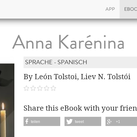
APP
EBO
Anna Karénina
SPRACHE - SPANISCH
By León Tolstoi, Liev N. Tolstói
Share this eBook with your frien
teilen
tweet
+1