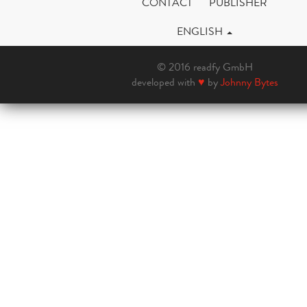
CONTACT
PUBLISHER
ENGLISH
© 2016 readfy GmbH
developed with
♥
by
Johnny Bytes