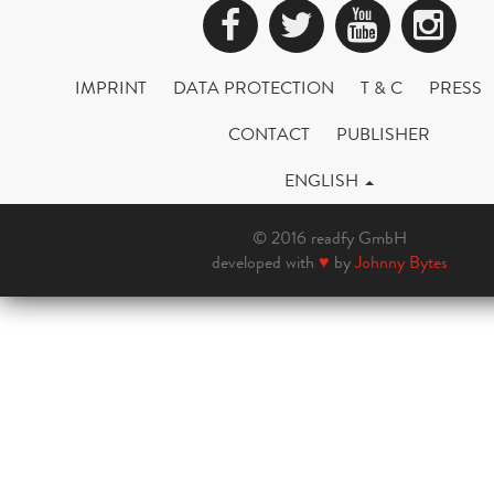
Facebook
Twitter
YouTub
Ins
IMPRINT
DATA PROTECTION
T & C
PRESS
CONTACT
PUBLISHER
ENGLISH
© 2016 readfy GmbH
developed with
♥
by
Johnny Bytes