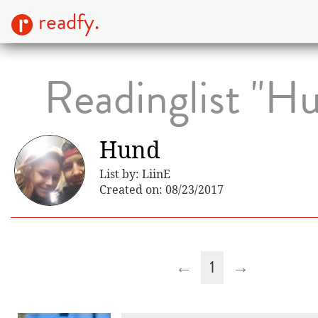
readfy.
Readinglist "H
Hund
List by: LiinE
Created on: 08/23/2017
←
1
→