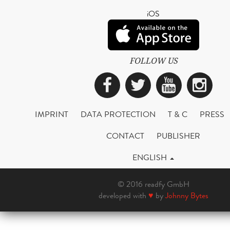
iOS
FOLLOW US
Facebook
Twitter
YouTub
Ins
IMPRINT
DATA PROTECTION
T & C
PRESS
CONTACT
PUBLISHER
ENGLISH
© 2016 readfy GmbH
developed with
♥
by
Johnny Bytes