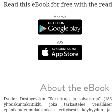
Read this eBook for free with the rea
Android
iOS
About the eBook
Fyodor Dostoyevskin "Sorrettuja ja solvaistuja" (18
yhteiskuntakritiikki, joka tarkastelee venäläis
epäoikeudenmukaisuuksia erityisesti köyhyyden ja