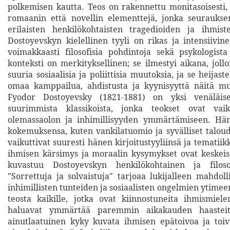
polkemisen kautta. Teos on rakennettu monitasoisesti
romaanin että novellin elementtejä, jonka seuraukse
erilaisten henkilökohtaisten tragedioiden ja ihmist
Dostoyevskyn kielellinen tyyli on rikas ja intensiivin
voimakkaasti filosofisia pohdintoja sekä psykologista
konteksti on merkityksellinen; se ilmestyi aikana, joll
suuria sosiaalisia ja poliittisia muutoksia, ja se heijas
omaa kamppailua, ahdistusta ja kyynisyyttä näitä mu
Fyodor Dostoyevsky (1821-1881) on yksi venäläise
suurimmista klassikoista, jonka teokset ovat vaik
olemassaolon ja inhimillisyyden ymmärtämiseen. Hä
kokemuksensa, kuten vankilatuomio ja syvälliset taloud
vaikuttivat suuresti hänen kirjoitustyyliinsä ja tematiikk
ihmisen kärsimys ja moraalin kysymykset ovat keskeisi
kuvastuu Dostoyevskyn henkilökohtainen ja filoso
"Sorrettuja ja solvaistuja" tarjoaa lukijalleen mahdol
inhimillisten tunteiden ja sosiaalisten ongelmien ytimeen
teosta kaikille, jotka ovat kiinnostuneita ihmismiele
haluavat ymmärtää paremmin aikakauden haasteit
ainutlaatuinen kyky kuvata ihmisen epätoivoa ja toiv