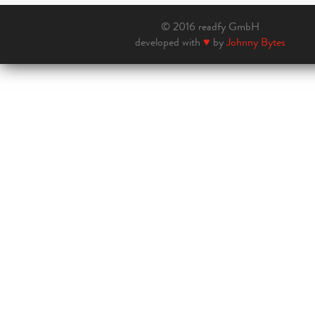
© 2016 readfy GmbH
developed with
♥
by
Johnny Bytes