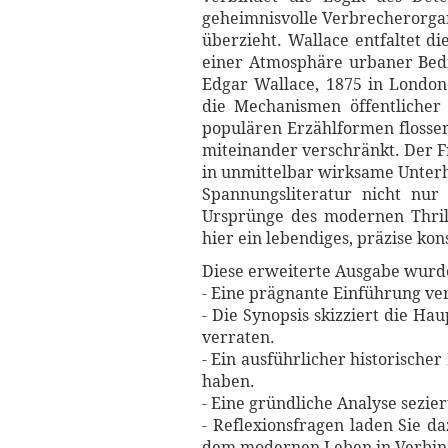
geheimnisvolle Verbrecherorgan
überzieht. Wallace entfaltet d
einer Atmosphäre urbaner Bedr
Edgar Wallace, 1875 in London 
die Mechanismen öffentlicher 
populären Erzählformen flossen
miteinander verschränkt. Der F
in unmittelbar wirksame Unterh
Spannungsliteratur nicht nur
Ursprünge des modernen Thrill
hier ein lebendiges, präzise kon
Diese erweiterte Ausgabe wurde 
- Eine prägnante Einführung ve
- Die Synopsis skizziert die 
verraten.
- Ein ausführlicher historischer
haben.
- Eine gründliche Analyse sezi
- Reflexionsfragen laden Sie d
dem modernen Leben in Verbin