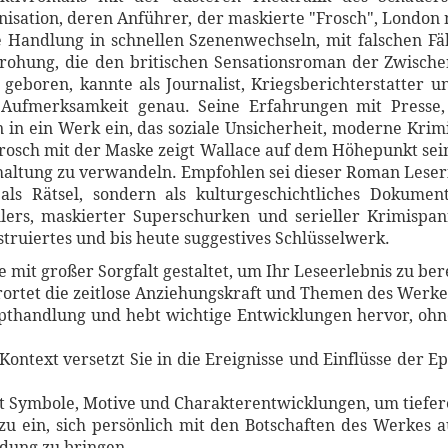
isation, deren Anführer, der maskierte "Frosch", London
ie Handlung in schnellen Szenenwechseln, mit falschen Fä
ohung, die den britischen Sensationsroman der Zwischen
geboren, kannte als Journalist, Kriegsberichterstatter 
Aufmerksamkeit genau. Seine Erfahrungen mit Presse, 
 in ein Werk ein, das soziale Unsicherheit, moderne Krimi
rosch mit der Maske zeigt Wallace auf dem Höhepunkt sein
altung zu verwandeln. Empfohlen sei dieser Roman Leseri
 als Rätsel, sondern als kulturgeschichtliches Dokume
ers, maskierter Superschurken und serieller Krimispan
struiertes und bis heute suggestives Schlüsselwerk.
mit großer Sorgfalt gestaltet, um Ihr Leseerlebnis zu ber
rortet die zeitlose Anziehungskraft und Themen des Werke
Haupthandlung und hebt wichtige Entwicklungen hervor, o
 Kontext versetzt Sie in die Ereignisse und Einflüsse der 
ert Symbole, Motive und Charakterentwicklungen, um tiefe
azu ein, sich persönlich mit den Botschaften des Werkes 
dung zu bringen.