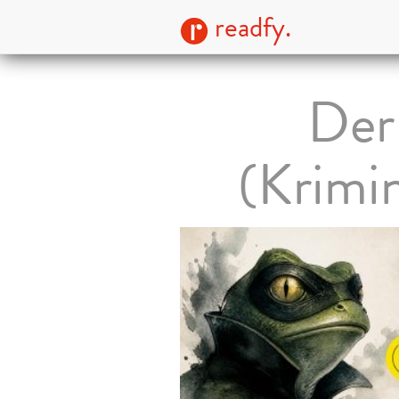
readfy.
Der
(Krimi