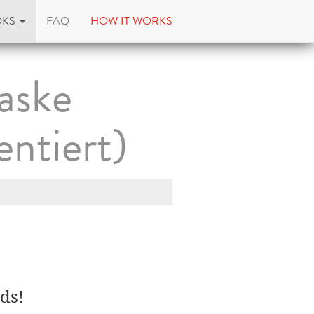
OKS
FAQ
HOW IT WORKS
aske
ntiert)
ds!