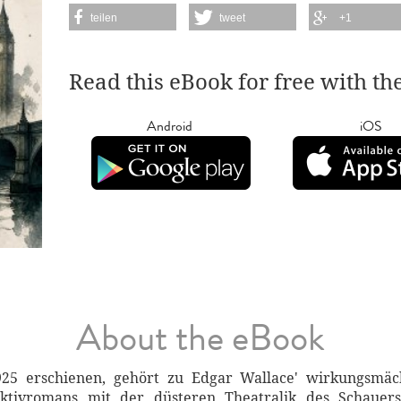
teilen
tweet
+1
Read this eBook for free with th
Android
iOS
About the eBook
25 erschienen, gehört zu Edgar Wallace' wirkungsmä
ktivromans mit der düsteren Theatralik des Schauer