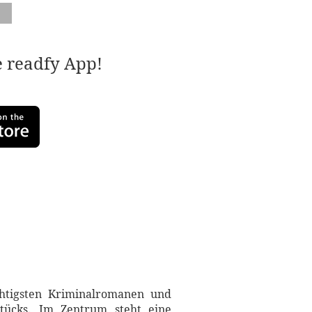
e readfy App!
chtigsten Kriminalromanen und
stücks. Im Zentrum steht eine