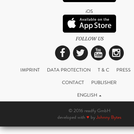
iOS
FOLLOW US
Facebook
Twitter
YouTub
Ins
IMPRINT
DATA PROTECTION
T & C
PRESS
CONTACT
PUBLISHER
ENGLISH
© 2016 readfy GmbH
developed with
♥
by
Johnny Bytes