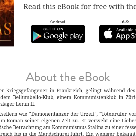
Read this eBook for free with th
Android
iOS
About the eBook
r Kriegsgefangener in Frankreich, gelingt während des 
h dem Bellumbello-Klub, einem Kommunistenklub in Züric
slager Lenin II.
sellern wie "Dämonentänzer der Urzeit", "Totenrufer vo
em Roman seiner eigenen Zeit zu. Er verwebt eine Liebes
itische Betrachtung am Kommunismus Stalins zu einer fess
reich bis in die Mandschurei führt. Ein weniger bekan