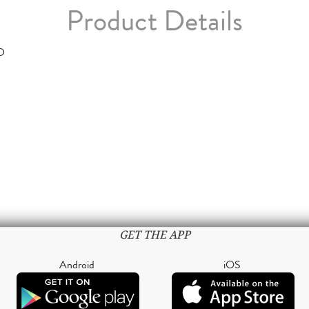
Product Details
D
GET THE APP
Android
iOS