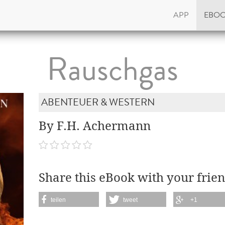
APP
EBO
Rauschgas
ABENTEUER & WESTERN
By F.H. Achermann
Share this eBook with your frien
teilen
tweet
+1