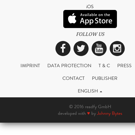
iOS
FOLLOW US
Facebook
Twitter
YouTub
Ins
IMPRINT
DATA PROTECTION
T & C
PRESS
CONTACT
PUBLISHER
ENGLISH
© 2016 readfy GmbH
developed with
♥
by
Johnny Bytes