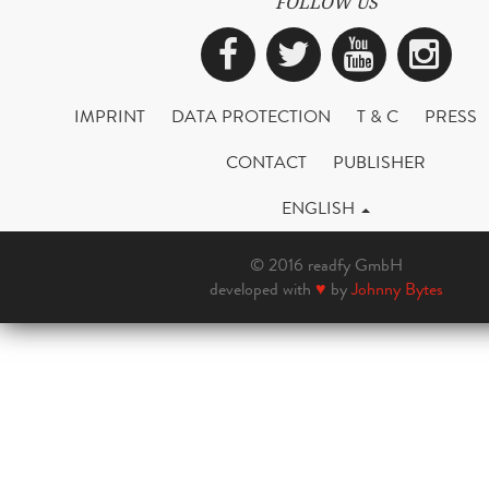
FOLLOW US
Facebook
Twitter
YouTub
Ins
IMPRINT
DATA PROTECTION
T & C
PRESS
CONTACT
PUBLISHER
ENGLISH
© 2016 readfy GmbH
developed with
♥
by
Johnny Bytes