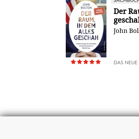
SACHBUC
Der Ra
gescha
John Bo
DAS NEUE 