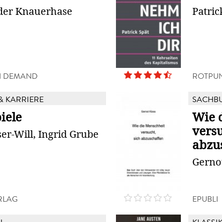
der Knauerhase
Patric
N DEMAND
ROTPU
& KARRIERE
SACHB
iele
Wie 
versu
er-Will, Ingrid Grube
abzu
Gerno
RLAG
EPUBLI