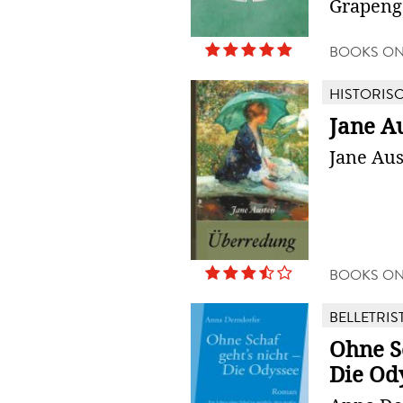
Grapeng
BOOKS O
HISTORIS
Jane A
Jane Au
BOOKS O
BELLETRIS
Ohne Sc
Die Od