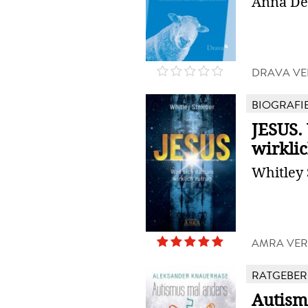
Anna De
DRAVA VE
BIOGRAFI
JESUS.
wirkli
Whitley 
AMRA VE
RATGEBER
Autism