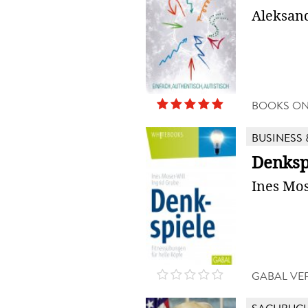
Aleksan
BOOKS O
BUSINESS 
Denksp
Ines Mos
GABAL VE