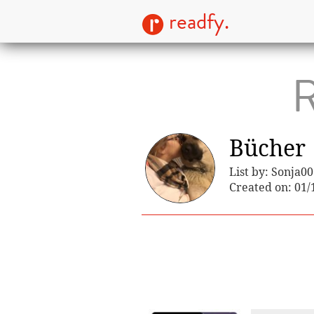
readfy.
R
Bücher
List by: Sonja0
Created on: 01/