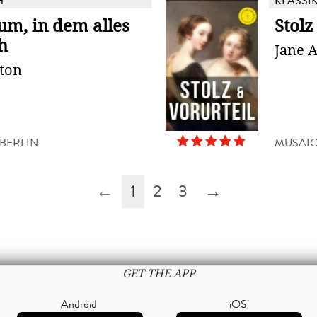
H
KLASSI
um, in dem alles
Stolz
h
Jane 
lton
BERLIN
MUSAI
←
1
2
3
→
GET THE APP
Android
iOS