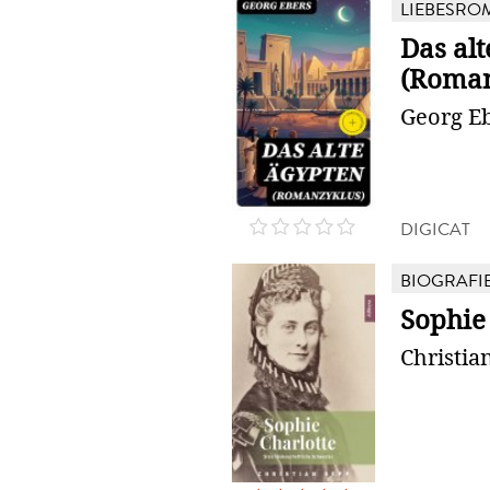
LIEBESRO
Das al
(Roman
Georg E
DIGICAT
BIOGRAFI
Sophie
Christia