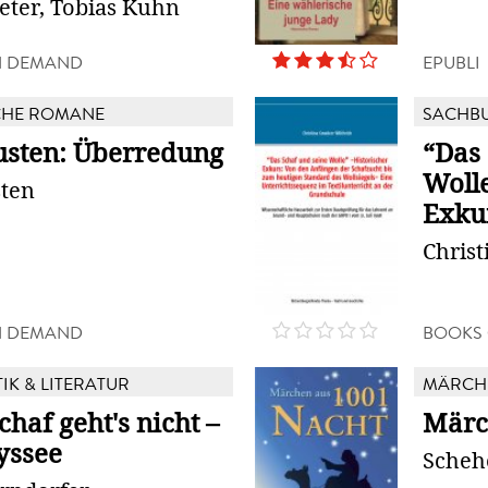
eter, Tobias Kuhn
N DEMAND
EPUBLI
CHE ROMANE
SACHB
usten: Überredung
“Das 
Wolle
sten
Exkur
Chris
N DEMAND
BOOKS
TIK & LITERATUR
MÄRCH
haf geht's nicht –
Märc
yssee
Scheh