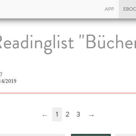
APP
EBO
eadinglist "Büche
07
14/2019
←
1
2
3
→