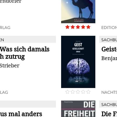
rndorfer
RLAG
EDITIO
EN
SACHB
 Was sich damals
Geist
ch zutrug
Benja
Strieber
RLAG
NACHTS
SACHB
us mal anders
Die F