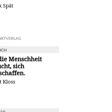
k Spät
NKTVERLAG
UCH
die Menschheit
cht, sich
schaffen.
t Kloss