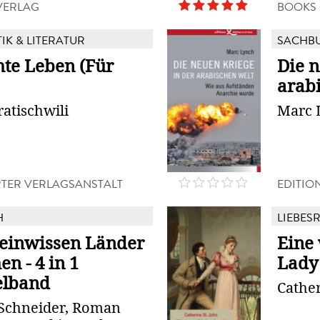
 VERLAG
BOOKS
TIK & LITERATUR
SACHB
hte Leben (Für
Die n
arab
atischwili
Marc 
TER VERLAGSANSTALT
EDITIO
H
LIEBES
einwissen Länder
Eine
n - 4 in 1
Lady
lband
Cather
Schneider, Roman