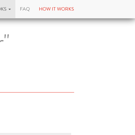
OKS
FAQ
HOW IT WORKS
r"