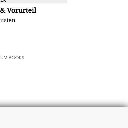
KER
 & Vorurteil
Austen
CUM BOOKS