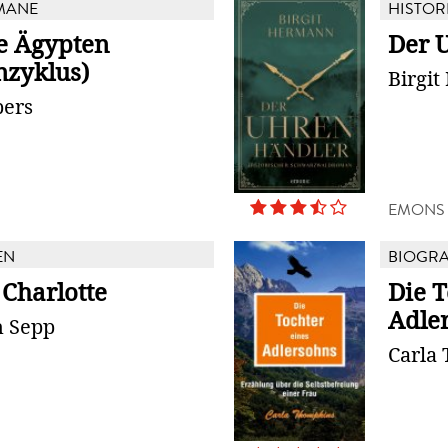
MANE
HISTOR
te Ägypten
Der 
zyklus)
Birgi
bers
EMONS
EN
BIOGRA
 Charlotte
Die T
Adle
n Sepp
Carla