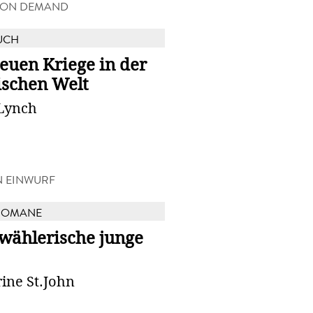
 ON DEMAND
UCH
euen Kriege in der
ischen Welt
Lynch
N EINWURF
ROMANE
 wählerische junge
ine St.John