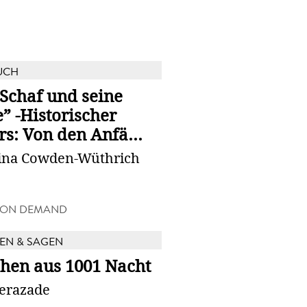
UCH
Schaf und seine
” -Historischer
s: Von den Anfä...
tina Cowden-Wüthrich
 ON DEMAND
EN & SAGEN
hen aus 1001 Nacht
erazade