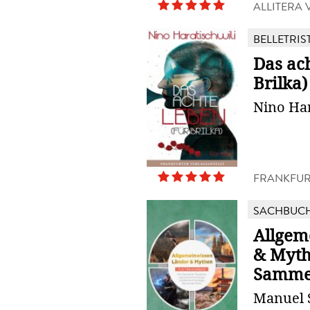
ALLITERA
BELLETRIS
Das ac
Brilka)
Nino Har
FRANKFUR
SACHBUC
Allgem
& Mythe
Samme
Manuel 