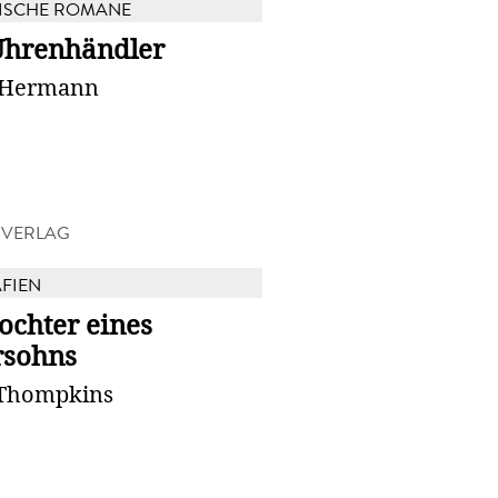
ISCHE ROMANE
Uhrenhändler
t Hermann
 VERLAG
FIEN
ochter eines
rsohns
 Thompkins