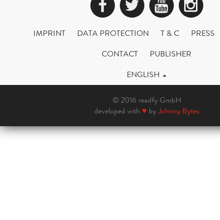
Facebook
Twitter
YouTub
Ins
IMPRINT
DATA PROTECTION
T & C
PRESS
CONTACT
PUBLISHER
ENGLISH
© 2016 readfy GmbH
developed with
♥
by
Johnny Bytes