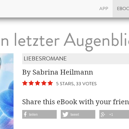
APP
EBO
n letzter Augenbl
LIEBESROMANE
By Sabrina Heilmann
5 STARS, 33 VOTES
Share this eBook with your frien
teilen
tweet
+1