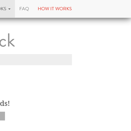
OKS
FAQ
HOW IT WORKS
ick
ds!