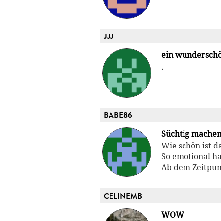
JJJ
ein wundersch
.
BABE86
Süchtig mache
Wie schön ist d
So emotional h
Ab dem Zeitpunk
CELINEMB
WOW