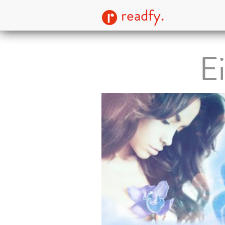
readfy.
Ei