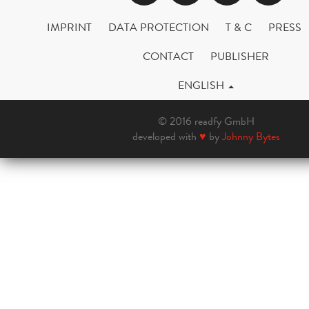
IMPRINT
DATA PROTECTION
T & C
PRESS
CONTACT
PUBLISHER
ENGLISH
© 2016 readfy GmbH
developed with
♥
by
Johnny Bytes