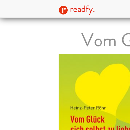
readfy.
Vom Gl