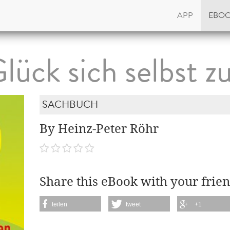
APP
EBO
ück sich selbst zu
SACHBUCH
By Heinz-Peter Röhr
Share this eBook with your frien
teilen
tweet
+1