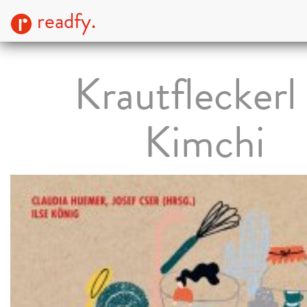
readfy.
Krautfleckerl
Kimchi