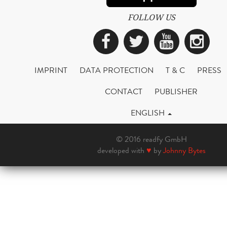
FOLLOW US
Facebook
Twitter
YouTub
Ins
IMPRINT
DATA PROTECTION
T & C
PRESS
CONTACT
PUBLISHER
ENGLISH
© 2016 readfy GmbH
developed with
♥
by
Johnny Bytes