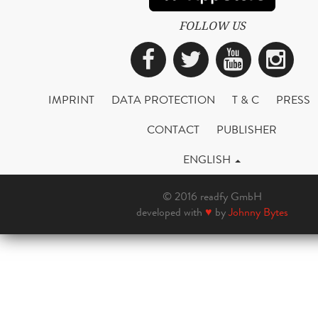
FOLLOW US
Facebook
Twitter
YouTub
Ins
IMPRINT
DATA PROTECTION
T & C
PRESS
CONTACT
PUBLISHER
ENGLISH
© 2016 readfy GmbH
developed with
♥
by
Johnny Bytes