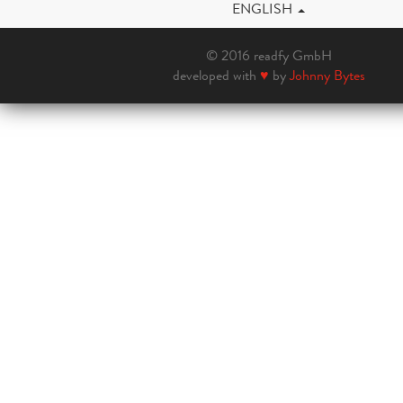
ENGLISH
© 2016 readfy GmbH
developed with
♥
by
Johnny Bytes