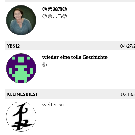
😕😳🤗🥰😍
😕😳🤗🥰😍
YBS12
04/27/
wieder eine tolle Geschichte
👍
KLEINESBIEST
02/18/
weiter so