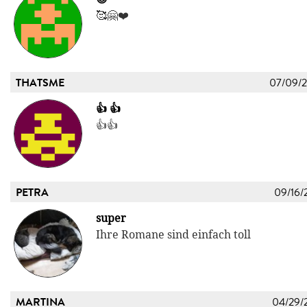
🥰🤗❤️
THATSME
07/09/
👍 👍
👍👍
PETRA
09/16/
super
Ihre Romane sind einfach toll
MARTINA
04/29/