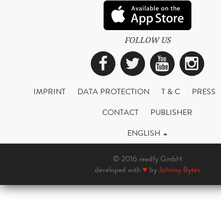
FOLLOW US
Facebook
Twitter
YouTub
Ins
IMPRINT
DATA PROTECTION
T & C
PRESS
CONTACT
PUBLISHER
ENGLISH
© 2016 readfy GmbH
developed with
♥
by
Johnny Bytes