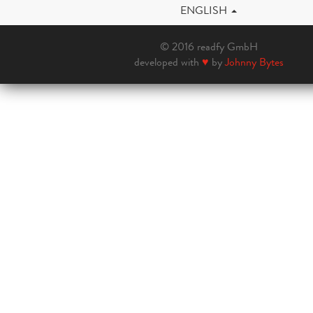
ENGLISH
© 2016 readfy GmbH
developed with
♥
by
Johnny Bytes