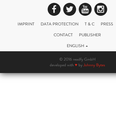
Facebook
Twitter
YouTub
Ins
IMPRINT
DATA PROTECTION
T & C
PRESS
CONTACT
PUBLISHER
ENGLISH
© 2016 readfy GmbH
developed with
♥
by
Johnny Bytes