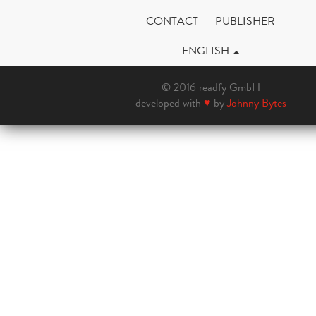
CONTACT
PUBLISHER
ENGLISH
© 2016 readfy GmbH
developed with
♥
by
Johnny Bytes