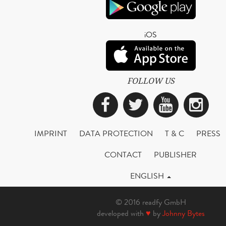
iOS
FOLLOW US
Facebook
Twitter
YouTub
Ins
IMPRINT
DATA PROTECTION
T & C
PRESS
CONTACT
PUBLISHER
ENGLISH
© 2016 readfy GmbH
developed with
♥
by
Johnny Bytes