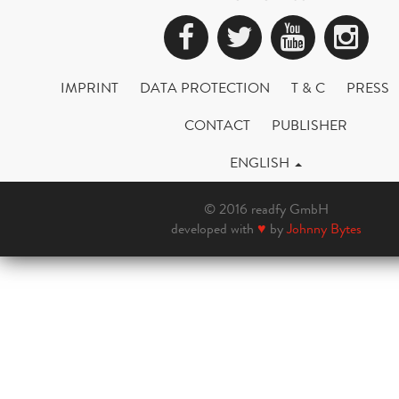
Facebook
Twitter
YouTub
Ins
IMPRINT
DATA PROTECTION
T & C
PRESS
CONTACT
PUBLISHER
ENGLISH
© 2016 readfy GmbH
developed with
♥
by
Johnny Bytes