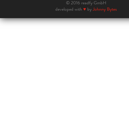
© 2016 readfy GmbH
developed with
♥
by
Johnny Bytes