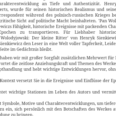
arakterentwicklung an Tiefe und Authentizität. Henry
derts, wurde für seinen historischen Realismus und sein
rrespondent während des polnisch-russischen Krieges bee
itische Sicht auf politische Macht beinhalteten. 'Pan Wolo
iewiczs Fähigkeit, historische Ereignisse mit packenden C
pochen zu transportieren. Für Liebhaber histor
 Wolodyjowski: Der kleine Ritter' von Henryk Sienkiew
ienkiewicz den Leser in eine Welt voller Tapferkeit, Leide
Seite im Gedächtnis bleibt.
haben wir mit großer Sorgfalt zusätzlichen Mehrwert für 
rortet die zeitlose Anziehungskraft und Themen des Werke
Haupthandlung und hebt wichtige Entwicklungen hervor, o
 Kontext versetzt Sie in die Ereignisse und Einflüsse der 
htet wichtige Stationen im Leben des Autors und vermitt
ert Symbole, Motive und Charakterentwicklungen, um tiefe
azu ein, sich persönlich mit den Botschaften des Werkes 
dung zu bringen.