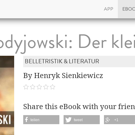
APP
EBO
dyjowski: Der klei
BELLETRISTIK & LITERATUR
By Henryk Sienkiewicz
Share this eBook with your frien
teilen
tweet
+1