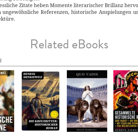
essliche Zitate heben Momente literarischer Brillanz hervo
n ungewöhnliche Referenzen, historische Anspielungen u
ektüre.
Related eBooks
R