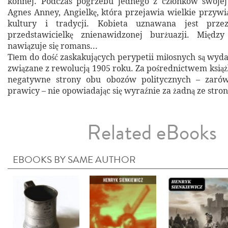
konnej. Podczas pogrzebu jednego z członków swojej
Agnes Anney, Angielkę, która przejawia wielkie przywią
kultury i tradycji. Kobieta uznawana jest prze
przedstawicielkę znienawidzonej burżuazji. Międz
nawiązuje się romans...
Tłem do dość zaskakujących perypetii miłosnych są wyda
związane z rewolucją 1905 roku. Za pośrednictwem książ
negatywne strony obu obozów politycznych – zarów
prawicy – nie opowiadając się wyraźnie za żadną ze stron
Related eBooks
EBOOKS BY SAME AUTHOR