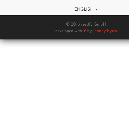
ENGLISH
© 2016 readfy GmbH
developed with
♥
by
Johnny Bytes