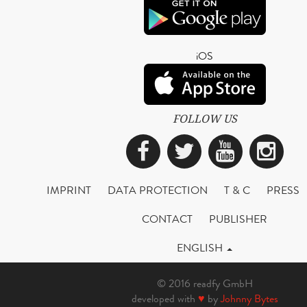
iOS
FOLLOW US
Facebook
Twitter
YouTub
Ins
IMPRINT
DATA PROTECTION
T & C
PRESS
CONTACT
PUBLISHER
ENGLISH
© 2016 readfy GmbH
developed with
♥
by
Johnny Bytes