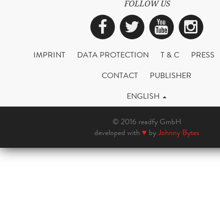
FOLLOW US
Facebook
Twitter
YouTub
Ins
IMPRINT
DATA PROTECTION
T & C
PRESS
CONTACT
PUBLISHER
ENGLISH
© 2016 readfy GmbH
developed with
♥
by
Johnny Bytes