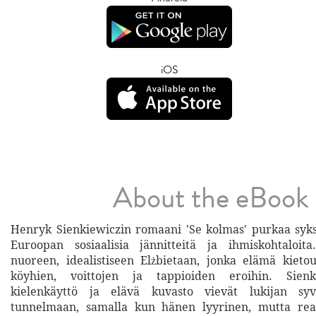
iOS
About the eBook
Henryk Sienkiewiczin romaani 'Se kolmas' purkaa syk
Euroopan sosiaalisia jännitteitä ja ihmiskohtaloita
nuoreen, idealistiseen Elżbietaan, jonka elämä kieto
köyhien, voittojen ja tappioiden eroihin. Sienk
kielenkäyttö ja elävä kuvasto vievät lukijan syv
tunnelmaan, samalla kun hänen lyyrinen, mutta reali