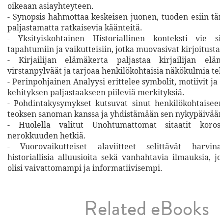
oikeaan asiayhteyteen.
- Synopsis hahmottaa keskeisen juonen, tuoden esiin t
paljastamatta ratkaisevia käänteitä.
- Yksityiskohtainen Historiallinen konteksti vie 
tapahtumiin ja vaikutteisiin, jotka muovasivat kirjoitusta
- Kirjailijan elämäkerta paljastaa kirjailijan el
virstanpylväät ja tarjoaa henkilökohtaisia näkökulmia tek
- Perinpohjainen Analyysi erittelee symbolit, motiivit 
kehityksen paljastaakseen piileviä merkityksiä.
- Pohdintakysymykset kutsuvat sinut henkilökohtaise
teoksen sanoman kanssa ja yhdistämään sen nykypäivää
- Huolella valitut Unohtumattomat sitaatit korost
nerokkuuden hetkiä.
- Vuorovaikutteiset alaviitteet selittävät harvinai
historiallisia alluusioita sekä vanhahtavia ilmauksia,
olisi vaivattomampi ja informatiivisempi.
Related eBooks