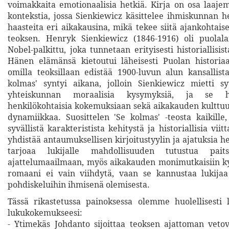
voimakkaita emotionaalisia hetkiä. Kirja on osa laajem
kontekstia, jossa Sienkiewicz käsittelee ihmiskunnan he
haasteita eri aikakausina, mikä tekee siitä ajankohtais
teoksen. Henryk Sienkiewicz (1846-1916) oli puolalai
Nobel-palkittu, joka tunnetaan erityisesti historiallisi
Hänen elämänsä kietoutui läheisesti Puolan historia
omilla teoksillaan edistää 1900-luvun alun kansallist
kolmas' syntyi aikana, jolloin Sienkiewicz mietti s
yhteiskunnan moraalisia kysymyksiä, ja se h
henkilökohtaisia kokemuksiaan sekä aikakauden kulttuuri
dynamiikkaa. Suosittelen 'Se kolmas' -teosta kaikille,
syvällistä karakteristista kehitystä ja historiallisia viit
yhdistää antaumuksellisen kirjoitustyylin ja ajatuksia he
tarjoaa lukijalle mahdollisuuden tutustua paits
ajattelumaailmaan, myös aikakauden monimutkaisiin k
romaani ei vain viihdytä, vaan se kannustaa lukijaa
pohdiskeluihin ihmisenä olemisesta.
Tässä rikastetussa painoksessa olemme huolellisesti 
lukukokemukseesi:
- Ytimekäs Johdanto sijoittaa teoksen ajattoman vet