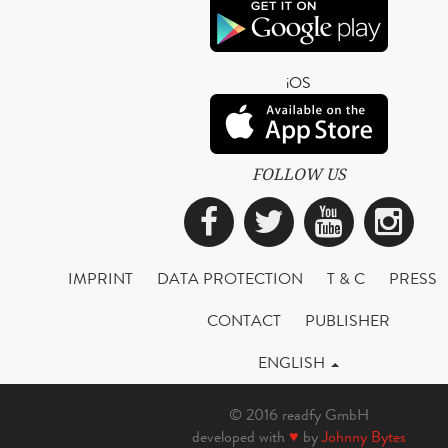
iOS
FOLLOW US
Facebook
Twitter
YouTub
Ins
IMPRINT
DATA PROTECTION
T & C
PRESS
CONTACT
PUBLISHER
ENGLISH
© 2016 readfy GmbH
developed with
♥
by
Johnny Bytes