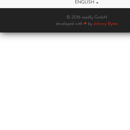
ENGLISH
© 2016 readfy GmbH
developed with
♥
by
Johnny Bytes