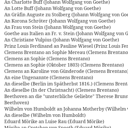
An Charlotte Buff (Johann Wolfgang von Goethe)
An Lotte Buff (Johann Wolfgang von Goethe)
An Gräfin Auguste zu Stolberg (Johann Wolfgang von Go
An Korona Schröter (Johann Wolfgang von Goethe)
An Frau von Stein (Johann Wolfgang von Goethe)
Goethe aus Italien an Fr. v. Stein (Johann Wolfgang von 
An Christiane Vulpius (Johann Wolfgang von Goethe)
Prinz Louis Ferdinand an Pauline Wiesel (Prinz Louis Fe
Clemens Brentano an Sophie Mereau (Clemens Brentano
Clemens an Sophie (Clemens Brentano)
Clemens an Sophie (Oktober 1803) (Clemens Brentano)
Clemens an Karoline von Günderode (Clemens Brentano
An eine Ungenannte (Clemens Brentano)
An dieselbe (Berlin im Spätherbst 1816.) (Clemens Bren
An dieselbe (In der Christnacht) (Clemens Brentano)
Beethoven an die "unsterbliche Geliebte" Therese Brun
Beethoven)
Wilhelm von Humboldt an Johanna Motherby (Wilhelm
An dieselbe (Wilhelm von Humboldt)
Eduard Mörike an Luise Rau (Eduard Mörike)
Mörike an Gretchen von Speeth (Eduard Mörike)