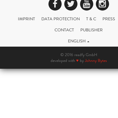
Facebook
Twitter
YouTub
Ins
IMPRINT
DATA PROTECTION
T & C
PRESS
CONTACT
PUBLISHER
ENGLISH
© 2016 readfy GmbH
developed with
♥
by
Johnny Bytes