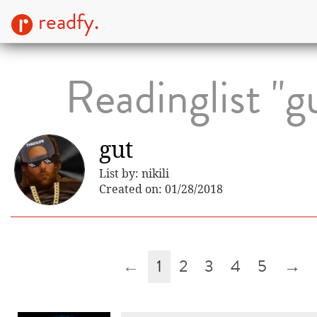
readfy.
Readinglist "g
gut
List by: nikili
Created on: 01/28/2018
←
1
2
3
4
5
→