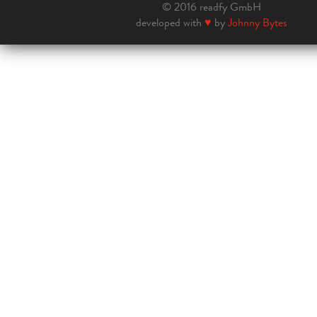
© 2016 readfy GmbH
developed with
♥
by
Johnny Bytes