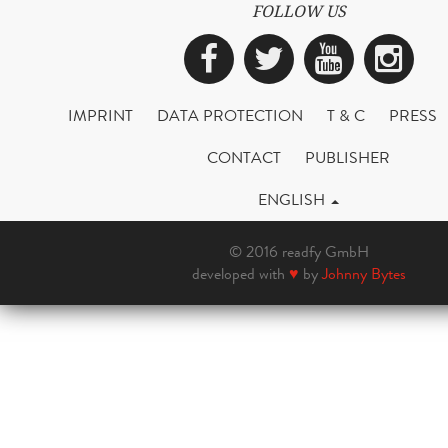
FOLLOW US
Facebook
Twitter
YouTub
Ins
IMPRINT
DATA PROTECTION
T & C
PRESS
CONTACT
PUBLISHER
ENGLISH
© 2016 readfy GmbH
developed with
♥
by
Johnny Bytes