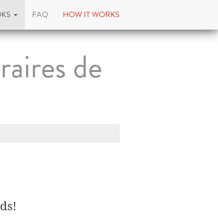
OKS
FAQ
HOW IT WORKS
éraires de
ds!