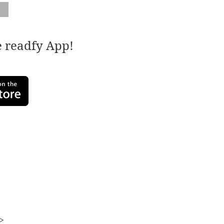
e readfy App!
b>