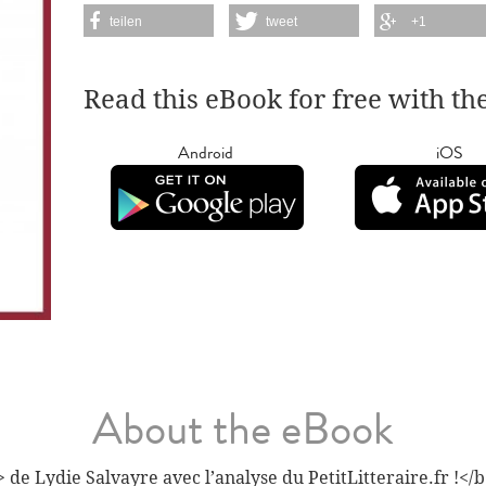
teilen
tweet
+1
Read this eBook for free with th
Android
iOS
About the eBook
de Lydie Salvayre avec l’analyse du PetitLitteraire.fr !</