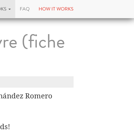
OKS
FAQ
HOW IT WORKS
re (fiche
ernández Romero
ds!