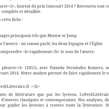
eurer</i>, lauréat du prix Goncourt 2014 ? Retrouvez tout c
 complète et détaillée.
cette fiche :
ages principaux tels que Montse et Josep
e l’œuvre : un roman parlé, les deux Espagne et l'Église
comprendre <b>rapidement</b> le sens de l’œuvre.
s pleurer</i> (2015), avec Yolanda Fernández Romero, no
ourt 2014. Notre analyse permet de faire rapidement le to
titLitteraire.fr :</b>
nnés de littérature que par les lycéens, LePetitLittér
 d’œuvres classiques et contemporaines. Nos analyses, di
r guider les lecteurs à travers toute la littérature. 