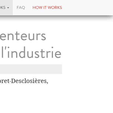
OKS
FAQ
HOW IT WORKS
venteurs
l'industrie
ret-Desclosières,