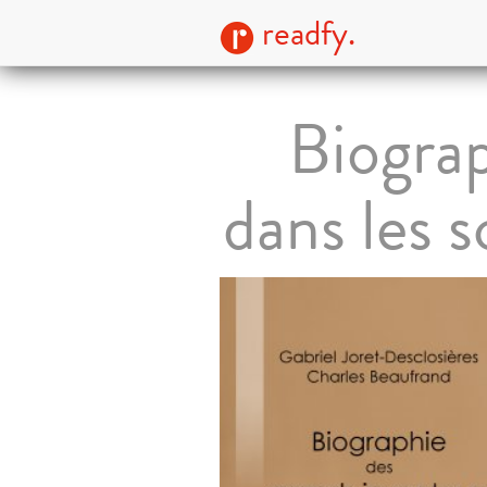
readfy.
Biograp
dans les s