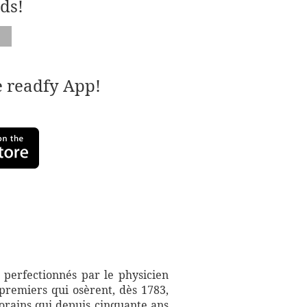
ds!
e readfy App!
t perfectionnés par le physicien
 premiers qui osèrent, dès 1783,
rains qui depuis cinquante ans