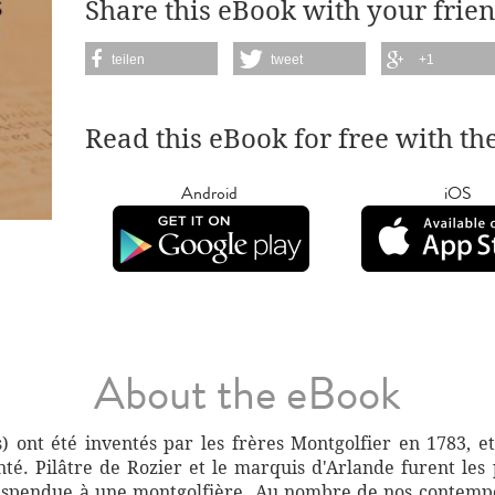
Share this eBook with your frien
teilen
tweet
+1
Read this eBook for free with th
Android
iOS
About the eBook
ns) ont été inventés par les frères Montgolfier en 1783, e
nté. Pilâtre de Rozier et le marquis d'Arlande furent les
suspendue à une montgolfière. Au nombre de nos contempo