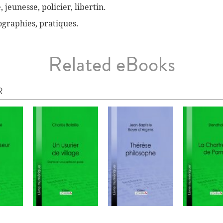
, jeunesse, policier, libertin.
biographies, pratiques.
Related eBooks
R