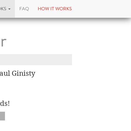
OKS
FAQ
HOW IT WORKS
r
aul Ginisty
ds!