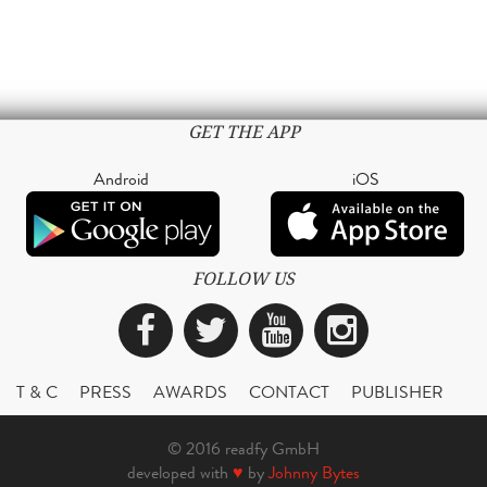
GET THE APP
Android
iOS
FOLLOW US
Facebook
Twitter
YouTube
Instagra
T & C
PRESS
AWARDS
CONTACT
PUBLISHER
© 2016 readfy GmbH
developed with
♥
by
Johnny Bytes