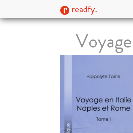
readfy.
Voyage 