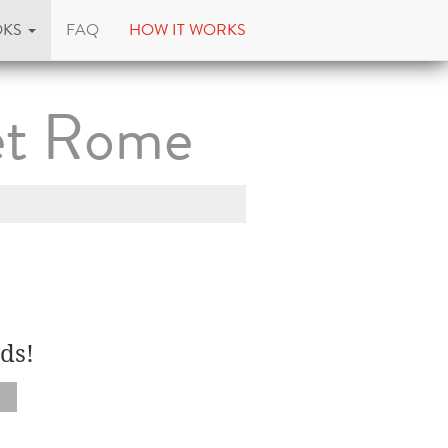
OKS
FAQ
HOW IT WORKS
 et Rome
ds!