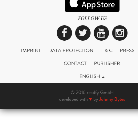
FOLLOW US
Facebook
Twitter
YouTub
Ins
IMPRINT
DATA PROTECTION
T & C
PRESS
CONTACT
PUBLISHER
ENGLISH
© 2016 readfy GmbH
developed with
♥
by
Johnny Bytes