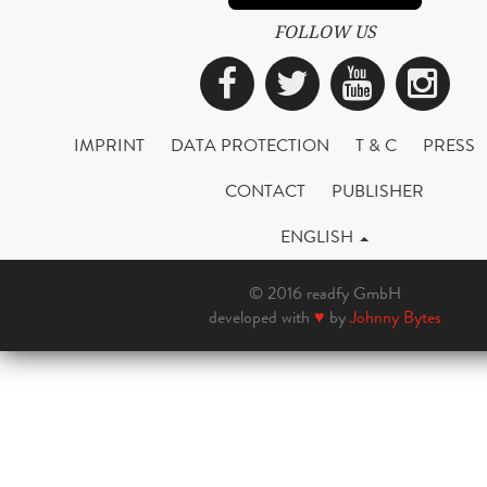
FOLLOW US
Facebook
Twitter
YouTub
Ins
IMPRINT
DATA PROTECTION
T & C
PRESS
CONTACT
PUBLISHER
ENGLISH
© 2016 readfy GmbH
developed with
♥
by
Johnny Bytes