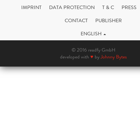
IMPRINT
DATA PROTECTION
T & C
PRESS
CONTACT
PUBLISHER
ENGLISH
© 2016 readfy GmbH
developed with
♥
by
Johnny Bytes