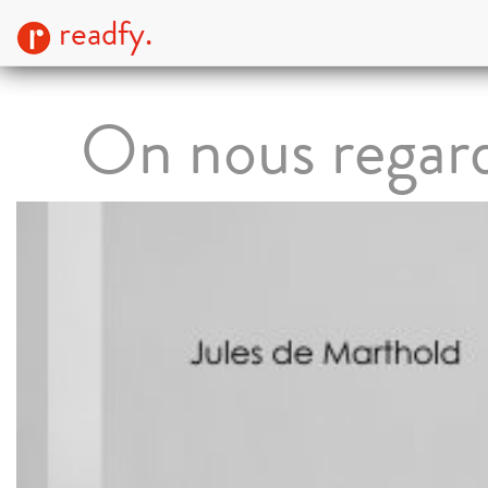
readfy.
On nous regard