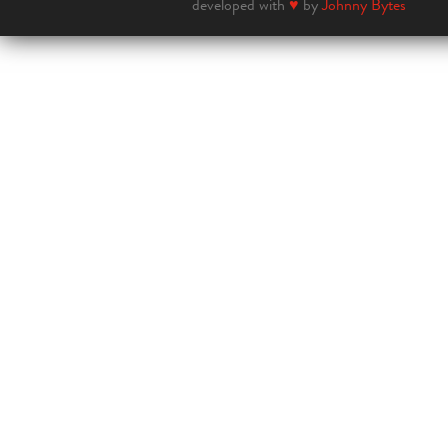
developed with
♥
by
Johnny Bytes